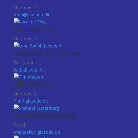
Underviser
Alen@glasoda.dk
Karoline Elsig
Underviser
Lene Søholt Jacobsen
Forstander
lsj@glasoda.dk
Tim Watson
Underviser
Tim@glasoda.dk
Michael Werenberg
Pedel
Michaelw@glasoda.dk