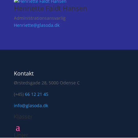
Henriette Faldt Hansen
Administrationsansvarlig
Henriette@glasoda.dk
Kontakt
Ørstedsgade 28, 5000 Odense C
(+45)
66 12 21 45
info@glasoda.dk
Klasser
Linjer