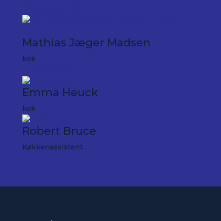
Ucs@glasoda.dk
Mathias Jæger Madsen
kok
mjm@glasoda.dk
Emma Heuck
kok
Robert Bruce
Køkkenassistent