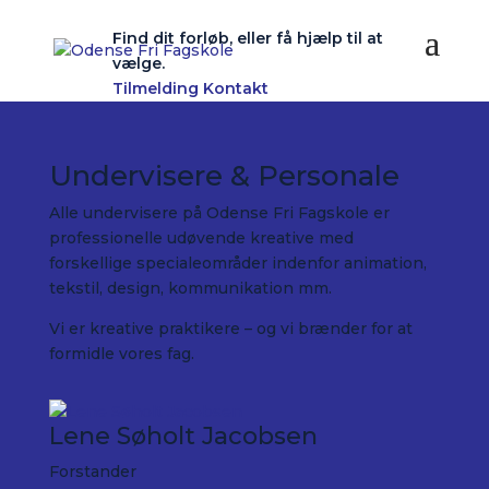
Find dit forløb, eller få hjælp til at
vælge.
Tilmelding
Kontakt
Undervisere & Personale
Alle undervisere på Odense Fri Fagskole er
professionelle udøvende kreative med
forskellige specialeområder indenfor animation,
tekstil, design, kommunikation mm.
Vi er kreative praktikere – og vi brænder for at
formidle vores fag.
Lene Søholt Jacobsen
Forstander