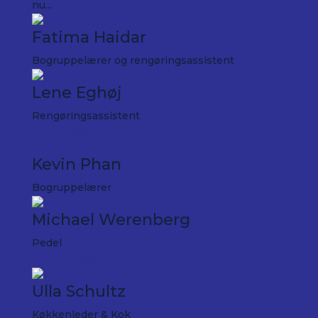
nu...
Fatima Haidar
Bogruppelærer og rengøringsassistent
Lene Eghøj
Rengøringsassistent
Leghoej@glasoda.dk
KP
Kevin Phan
Bogruppelærer
Michael Werenberg
Pedel
Michaelw@glasoda.dk
Ulla Schultz
Køkkenleder & Kok