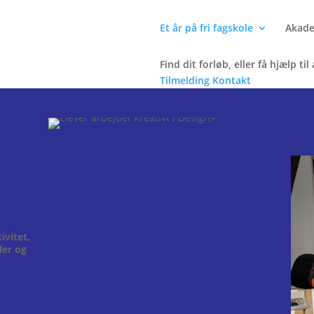
Et år på fri fagskole
Akade
Find dit forløb, eller få hjælp til
Tilmelding
Kontakt
ivitet,
ler og