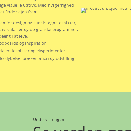
rdige visuelle udtryk. Med nysgerrighed
at finde vejen frem.
den for design og kunst: tegneteknikker,
tiv, stilarter og de grafiske programmer,
er til at leve.
oodboards og inspiration
rialer, teknikker og eksperimenter
fordybelse, præsentation og udstilling
Undervisningen