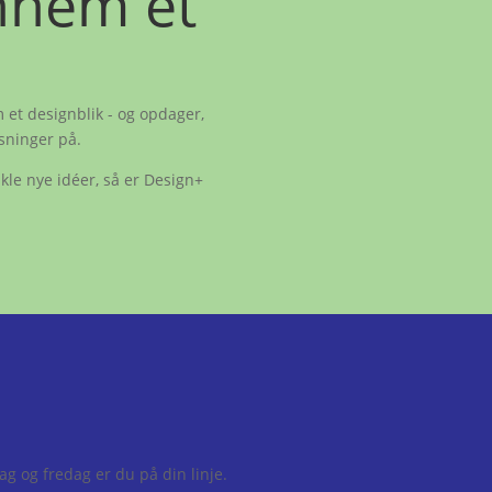
nnem et
 et designblik - og opdager,
sninger på.
ikle nye idéer, så er Design+
g og fredag er du på din linje.