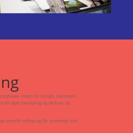
ing
 færdigheder inden for design, håndværk
m dit eget formsprog og de krav, du
ge visuelle udtryk og får undervejs blik