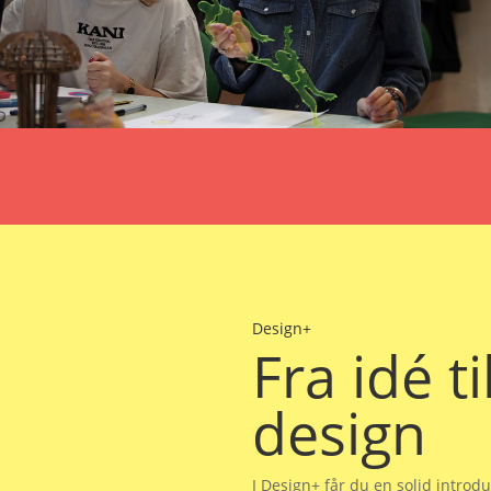
Design+
Fra idé ti
design
I Design+ får du en solid introdu