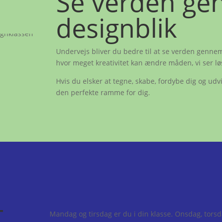
Se verden ge
designblik
Undervejs bliver du bedre til at se verden gennem
hvor meget kreativitet kan ændre måden, vi ser lø
Hvis du elsker at tegne, skabe, fordybe dig og udv
den perfekte ramme for dig.
+
Mandag og tirsdag er du i din klasse. Onsdag, torsda