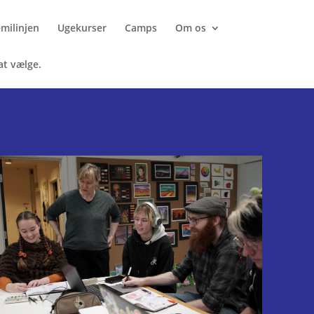
milinjen
Ugekurser
Camps
Om os
 at vælge.