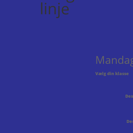
linje
Mandag
Vælg din klasse
Des
De