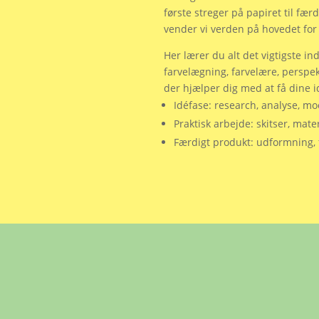
første streger på papiret til fæ
vender vi verden på hovedet for 
Her lærer du alt det vigtigste in
farvelægning, farvelære, perspek
der hjælper dig med at få dine idé
Idéfase: research, analyse, m
Praktisk arbejde: skitser, mate
Færdigt produkt: udformning, 