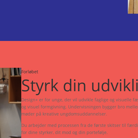
Forløbet
Styrk din udvikl
Design+ er for unge, der vil udvikle faglige og visuelle
og visuel formgivning. Undervisningen bygger bro melle
møder på kreative ungdomsuddannelser.
Du arbejder med processen fra de første skitser til færdi
for dine styrker, dit mod og din portefølje.