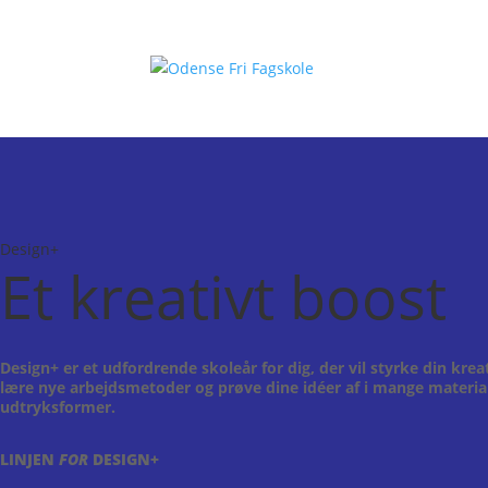
Design+
Et kreativt boost
Design+ er et udfordrende skoleår for dig, der vil styrke din kreat
lære nye arbejdsmetoder og prøve dine idéer af i mange materia
udtryksformer.
LINJEN
FOR
DESIGN+