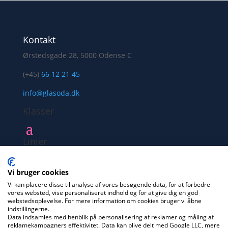
Kontakt
Ørstedsgade 28, 5000 Odense C
(+45)
66 12 21 45
info@glasoda.dk
Klasser
Linjer
Links
Vi bruger cookies
Vi kan placere disse til analyse af vores besøgende data, for at forbedre
vores websted, vise personaliseret indhold og for at give dig en god
webstedsoplevelse. For mere information om cookies bruger vi åbne
indstillingerne.
Data indsamles med henblik på personalisering af reklamer og måling af
reklamekampagners effektivitet. Data kan blive delt med Google LLC, mere