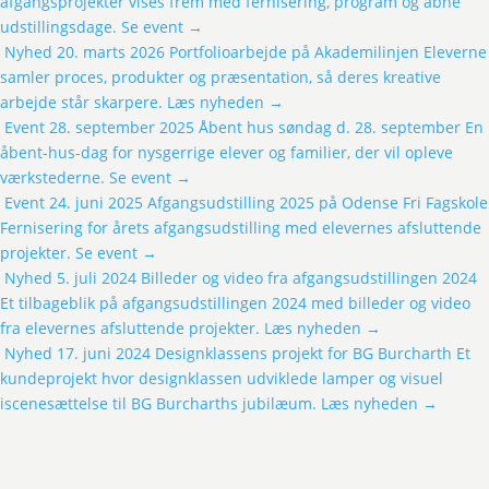
afgangsprojekter vises frem med fernisering, program og åbne
udstillingsdage.
Se event
→
Nyhed
20. marts 2026
Portfolioarbejde på Akademilinjen
Eleverne
samler proces, produkter og præsentation, så deres kreative
arbejde står skarpere.
Læs nyheden
→
Event
28. september 2025
Åbent hus søndag d. 28. september
En
åbent-hus-dag for nysgerrige elever og familier, der vil opleve
værkstederne.
Se event
→
Event
24. juni 2025
Afgangsudstilling 2025 på Odense Fri Fagskole
Fernisering for årets afgangsudstilling med elevernes afsluttende
projekter.
Se event
→
Nyhed
5. juli 2024
Billeder og video fra afgangsudstillingen 2024
Et tilbageblik på afgangsudstillingen 2024 med billeder og video
fra elevernes afsluttende projekter.
Læs nyheden
→
Nyhed
17. juni 2024
Designklassens projekt for BG Burcharth
Et
kundeprojekt hvor designklassen udviklede lamper og visuel
iscenesættelse til BG Burcharths jubilæum.
Læs nyheden
→